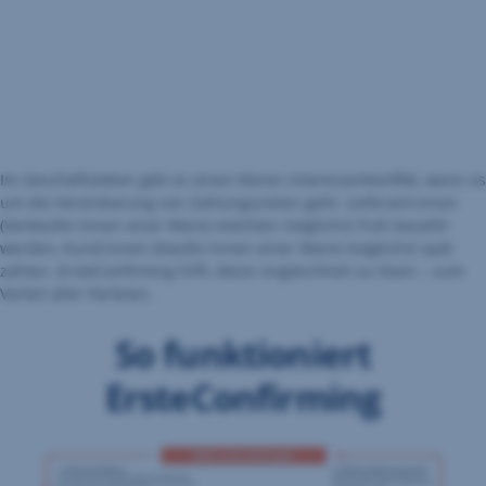
Im Geschäftsleben gibt es einen klaren Interessenkonflikt, wenn es
um die Vereinbarung von Zahlungszielen geht. Lieferant:innen
(Verkäufer:innen einer Ware) möchten möglichst früh bezahlt
werden, Kund:innen (Käufer:innen einer Ware) möglichst spät
zahlen. ErsteConfirming hilft, diese Ungleichheit zu lösen – zum
Vorteil aller Parteien.
So funktioniert
ErsteConfirming