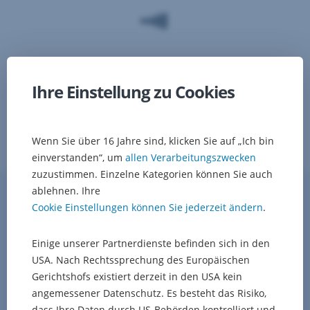
gegenüber
Lieferant:innen
Abwicklung
über
bestehende
Zahlungsverkehrskonten
Ihre Einstellung zu Cookies
Mögliche
Working-
Capital-
Wenn Sie über 16 Jahre sind, klicken Sie auf „Ich bin
Redukion
einverstanden“, um
allen Verarbeitungszwecken
sowie
möglicher
zuzustimmen. Einzelne Kategorien können Sie auch
positiver
ablehnen. Ihre
Einfach flexibel
Effekt
Cookie Einstellungen können Sie jederzeit ändern
.
auf
Finanzkennzahlen
Einige unserer Partnerdienste befinden sich in den
und
Mit
Rating
USA. Nach Rechtssprechung des Europäischen
dem
Lösungen
Übermitteln
Gerichtshofs existiert derzeit in den USA kein
für
der
angemessener Datenschutz. Es besteht das Risiko,
die
offenen
dass Ihre Daten durch US-Behörden kontrolliert und