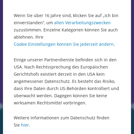
auf
Ihre
Wenn Sie über 16 Jahre sind, klicken Sie auf „Ich bin
einverstanden“, um
allen Verarbeitungszwecken
Fragen
zuzustimmen. Einzelne Kategorien können Sie auch
ablehnen. Ihre
Sie
Cookie Einstellungen können Sie jederzeit ändern
.
brauchen
allgemeine
Einige unserer Partnerdienste befinden sich in den
Informationen?
Kontaktieren
USA. Nach Rechtssprechung des Europäischen
Sie
Gerichtshofs existiert derzeit in den USA kein
uns
angemessener Datenschutz. Es besteht das Risiko,
über
dass Ihre Daten durch US-Behörden kontrolliert und
unser
überwacht werden. Dagegen können Sie keine
Formular
wirksamen Rechtsmittel vorbringen.
und
Sie
erhalten
myintermarket
Weitere Informationen zum Datenschutz finden
rasch
Sie
hier
.
die